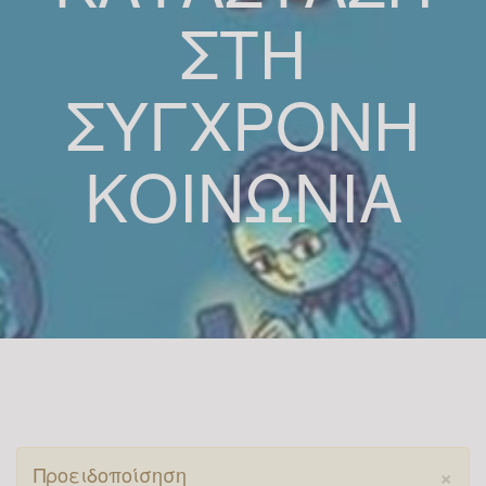
ΣΤΗ
ΣΎΓΧΡΟΝΗ
ΚΟΙΝΩΝΊΑ
×
Προειδοποίσηση