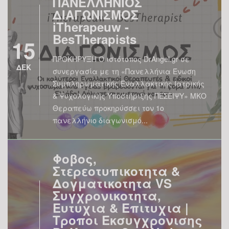
iTherapeuw -
BesTherapists
15
ΠΡΟΚΗΡΥΞΗ Ο ιστότοπος DrAngel.gr σε
ΔΕΚ
συνεργασία με τη «Πανελλήνια Ένωση
Συμπληρωματικής Εναλλακτικής Ιατρικής
& Ψυχολογικής Υποστήριξης ΠΕΣΕΙΨΥ» ΜΚΟ
Θεραπεύω προκηρύσσει τον 1ο
πανελλήνιο διαγωνισμό...
Φοβος,
Στερεοτυπικοτητα &
Δογματικοτητα VS
Συγχρονικοτητα,
Ευτυχια & Επιτυχια |
Τροποι Εκσυγχρονισης
04
Dr Κοσκεριδου Akshara
Devyani