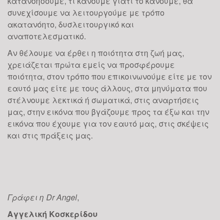
κατανοήσουμε, τι κάνουμε γιατί το κάνουμε, θα
Yoga: ένα trend που
συνεχίσουμε να λειτουργούμε με τρόπο
γίνεται must
ακατανόητο, δυσλειτουργικό και
αναποτελεσματικό.
28
Εάν κάποιος προσεγγίζει τη γιόγκα απλά
σαν μόδα, που κάποια στιγμή θα φθίνει,
Αν θέλουμε να έρθει η ποιότητα στη ζωή μας,
θα πρέπει μάλλον να αναθεωρήσει. Σε
χρειάζεται πρώτα εμείς να προσφέρουμε
ΙΑΝ
μία εποχή που χαρακτηρίζεται από
ποιότητα, στον τρόπο που επικοινωνούμε είτε με τον
ταχύτατους ρυθμούς, άγχος και
εαυτό μας είτε με τους άλλους, στα μηνύματα που
φαινόμενα κατάθλιψης,...
στέλνουμε λεκτικά ή σωματικά, στις αναρτήσεις
μας, στην εικόνα που βγάζουμε προς τα έξω και την
εικόνα που έχουμε για τον εαυτό μας, στις σκέψεις
Γίνε Ευτυχισμένος το
και στις πράξεις μας.
2019!
09
Η ευτυχία δεν είναι τύχη αλλά επιλογή.
Οι επιλογές μας οπότε καθορίζουν το αν
θα είμαστε ευτυχισμένοι ή όχι. Αν
ΙΑΝ
Γράφει η Dr Angel
,
θέλουμε να βρούμε την ευτυχία
χρειάζεται να κατανοήσουμε αρχικά τους
Αγγελική Κοσκερίδου