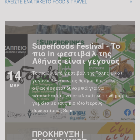
ΚΛΕΙΣΤΕ ΕΝΑ ΠΑΚΕΤΟ FOOD & TRAVEL
αναπτύξω το θέμα ξεκινώντας από το
ερώτημα...
Superfoods Festival - Το
πιο in φεστιβάλ της
Αθήνας είναι γεγονός
14
Το πιο δυνατό φεστιβάλ της Πόλης είναι
γεγονός!! Ένας νέος θεσμός θρεπτικής
ΜΑΡ
αξίας έρχεται δυναμικά για να
παρουσιάσει ένα απολαυστικό πενθήμερο
γεμάτο με τους πιο ιδιαίτερους
συνδυασμούς Super...
ΠΡΟΚΗΡΥΞΗ |
ΠΑΝΕΛΛΗΝΙΟΣ
ΔΙΑΓΩΝΙΣΜΟΣ