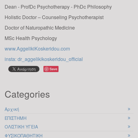
παράγοντες που...
Dean - ProfDc Psychotherapy - PhDc Philosophy
Holistic Doctor – Counseling Psychotherapist
Πως να ξεκινήσουμε τη
Doctor of Naturopathic Medicine
Νέα Χρονιά
MSc Health Psychology
υλοποιώντας τις
σκέψεις & τους στόχους
www.AggelikiKoskeridou.com
21
μας!
insta: dr_aggelikikoskeridou_official
Ξεκινήσαμε να μετράμε αντίστροφα για
ΔΕΚ
Save
να υποδεχτούμε τη νέα χρονιά και αυτό
που δε μπορεί να λείπει από τις σκέψεις
όλων μας είναι ο σχεδιασμός των νέων
Categories
στόχων για το έτος 2019. Σε αυτούς τους...
Αρχική
ΕΠΙΣΤΗΜΗ
Εκλογές 2023 |
Επικίνδυνη η Αλλαγή
ΟΛΙΣΤΙΚΗ ΥΓΕΙΑ
για μια Κοινωνία
ΦΥΣΙΚΟΠΑΘΗΤΙΚΗ