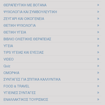
Πολιτών με Ψυχολογική
ΘΕΡΑΠΕΥΤΙΚΗ ΜΕ ΒΟΤΑΝΑ
Κατάρρευση
10
ΨΥΧΟΛΟΓΙΑ ΚΑΙ ΣΥΜΒΟΥΛΕΥΤΙΚΗ
Το τελευταίο διάστημα στην Ελλάδα
ΖΕΥΓΑΡΙ ΚΑΙ ΟΙΚΟΓΕΝΕΙΑ
ΟΚΤ
διανύσαμε την περίοδο των εθνικών,
ΘΕΤΙΚΗ ΨΥΧΟΛΟΓΙΑ
δημοτικών και περιφερειακών εκλογών. Η
ΘΕΤΙΚΗ ΥΓΕΙΑ
συμμετοχή σε αυτές παρατηρήθηκε
ΒΙΒΛΙΟ ΟΛΙΣΤΙΚΗΣ ΘΕΡΑΠΕΙΑΣ
αρκετά μειωμένη, περίπου στο 50%, σε
ΥΓΕΙΑ
σχέση με τις...
TIPS ΥΓΕΙΑΣ ΚΑΙ ΕΥΕΞΙΑΣ
VIDEO
ΠΕΡΙ ΗΘΙΚΗΣ ΣΤΗ
Quiz
ΠΟΛΙΤΙΚΗ ΑΠΟ ΤΗ
ΟΜΟΡΦΙΑ
ΚΟΣΚΕΡΙΔΟΥ ΑΓΓΕΛΙΚΗ
ΣΥΝΤΑΓΕΣ ΓΙΑ ΣΠΙΤΙΚΑ ΚΑΛΛΥΝΤΙΚΑ
05
Πολλές συζητήσεις και σχολιασμοί έχουν
FOOD & TRAVEL
υπάρξει κατά το παρελθόν σχετικά με το
ΥΓΙΕΙΝΕΣ ΣΥΝΤΑΓΕΣ
ΟΚΤ
ήθος των πολιτικών και αν τελικά μπορεί
ΕΝΑΛΛΑΚΤΙΚΟΣ ΤΟΥΡΙΣΜΟΣ
να υπάρξει ηθική στη πολιτική. Θα