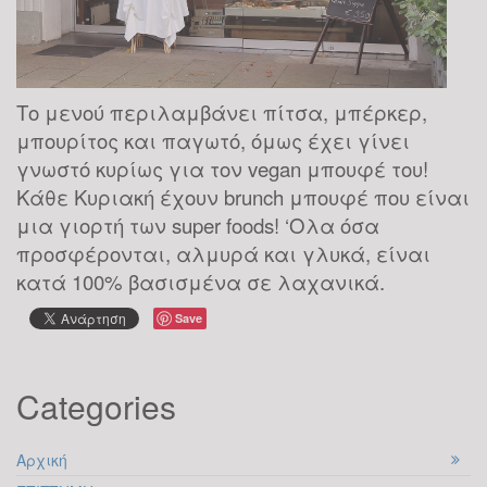
θα είμαστε ευτυχισμένοι ή όχι. Αν
ΙΑΝ
θέλουμε να βρούμε την ευτυχία
χρειάζεται να κατανοήσουμε αρχικά τους
παράγοντες που...
Το μενού περιλαμβάνει πίτσα, μπέρκερ,
μπουρίτος και παγωτό, όμως έχει γίνει
Πως να ξεκινήσουμε τη
γνωστό κυρίως για τον vegan μπουφέ του!
Νέα Χρονιά
Κάθε Κυριακή έχουν brunch μπουφέ που είναι
υλοποιώντας τις
μια γιορτή των super foods! ‘Ολα όσα
σκέψεις & τους στόχους
προσφέρονται, αλμυρά και γλυκά, είναι
21
μας!
κατά 100% βασισμένα σε λαχανικά.
Ξεκινήσαμε να μετράμε αντίστροφα για
ΔΕΚ
Save
να υποδεχτούμε τη νέα χρονιά και αυτό
που δε μπορεί να λείπει από τις σκέψεις
όλων μας είναι ο σχεδιασμός των νέων
Categories
στόχων για το έτος 2019. Σε αυτούς τους...
Αρχική