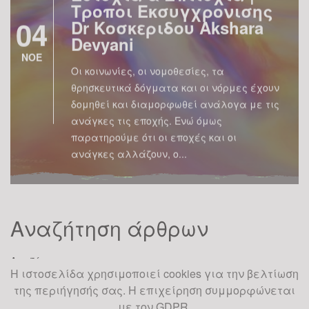
Τροποι Εκσυγχρονισης
04
Dr Κοσκεριδου Akshara
Devyani
ΝΟΕ
Οι κοινωνίες, οι νομοθεσίες, τα
θρησκευτικά δόγματα και οι νόρμες έχουν
δομηθεί και διαμορφωθεί ανάλογα με τις
ανάγκες τις εποχής. Ενώ όμως
παρατηρούμε ότι οι εποχές και οι
ανάγκες αλλάζουν, ο...
Πως θα ηταν ο κοσμος
ΑΝ – Παγκοσμιο
Αναζήτηση άρθρων
Καλεσμα Υλοποιησης
Θαυματων | Dr
Αναζήτηση
Αγγελικη Κοσκεριδου
25
Η ιστοσελίδα χρησιμοποιεί cookies για την βελτίωση
της περιήγησής σας. Η επιχείρηση συμμορφώνεται
Έχουμε αναρωτηθεί πολλές φορές πως
με τον GDPR.
ΟΚΤ