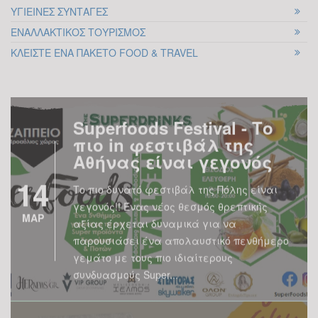
υπάρξει κατά το παρελθόν σχετικά με το
ΥΓΙΕΙΝΕΣ ΣΥΝΤΑΓΕΣ
ΟΚΤ
ήθος των πολιτικών και αν τελικά μπορεί
ΕΝΑΛΛΑΚΤΙΚΟΣ ΤΟΥΡΙΣΜΟΣ
να υπάρξει ηθική στη πολιτική. Θα
ΚΛΕΙΣΤΕ ΕΝΑ ΠΑΚΕΤΟ FOOD & TRAVEL
αναπτύξω το θέμα ξεκινώντας από το
ερώτημα...
Superfoods Festival - Το
πιο in φεστιβάλ της
Αθήνας είναι γεγονός
14
Το πιο δυνατό φεστιβάλ της Πόλης είναι
γεγονός!! Ένας νέος θεσμός θρεπτικής
ΜΑΡ
αξίας έρχεται δυναμικά για να
παρουσιάσει ένα απολαυστικό πενθήμερο
γεμάτο με τους πιο ιδιαίτερους
συνδυασμούς Super...