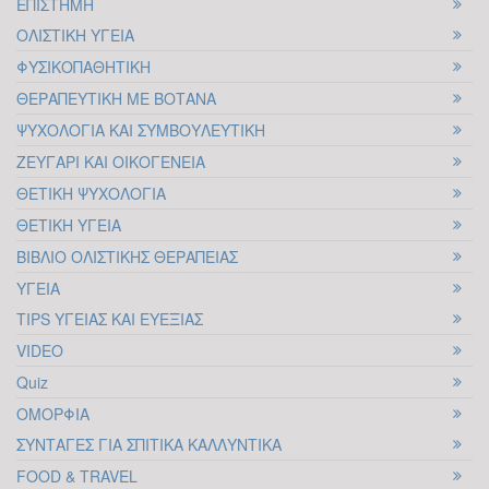
ΕΠΙΣΤΗΜΗ
Εκλογές 2023 |
Επικίνδυνη η Αλλαγή
ΟΛΙΣΤΙΚΗ ΥΓΕΙΑ
για μια Κοινωνία
ΦΥΣΙΚΟΠΑΘΗΤΙΚΗ
Πολιτών με Ψυχολογική
ΘΕΡΑΠΕΥΤΙΚΗ ΜΕ ΒΟΤΑΝΑ
Κατάρρευση
10
ΨΥΧΟΛΟΓΙΑ ΚΑΙ ΣΥΜΒΟΥΛΕΥΤΙΚΗ
Το τελευταίο διάστημα στην Ελλάδα
ΖΕΥΓΑΡΙ ΚΑΙ ΟΙΚΟΓΕΝΕΙΑ
ΟΚΤ
διανύσαμε την περίοδο των εθνικών,
ΘΕΤΙΚΗ ΨΥΧΟΛΟΓΙΑ
δημοτικών και περιφερειακών εκλογών. Η
ΘΕΤΙΚΗ ΥΓΕΙΑ
συμμετοχή σε αυτές παρατηρήθηκε
ΒΙΒΛΙΟ ΟΛΙΣΤΙΚΗΣ ΘΕΡΑΠΕΙΑΣ
αρκετά μειωμένη, περίπου στο 50%, σε
ΥΓΕΙΑ
σχέση με τις...
TIPS ΥΓΕΙΑΣ ΚΑΙ ΕΥΕΞΙΑΣ
VIDEO
ΠΕΡΙ ΗΘΙΚΗΣ ΣΤΗ
Quiz
ΠΟΛΙΤΙΚΗ ΑΠΟ ΤΗ
ΟΜΟΡΦΙΑ
ΚΟΣΚΕΡΙΔΟΥ ΑΓΓΕΛΙΚΗ
ΣΥΝΤΑΓΕΣ ΓΙΑ ΣΠΙΤΙΚΑ ΚΑΛΛΥΝΤΙΚΑ
05
Πολλές συζητήσεις και σχολιασμοί έχουν
FOOD & TRAVEL