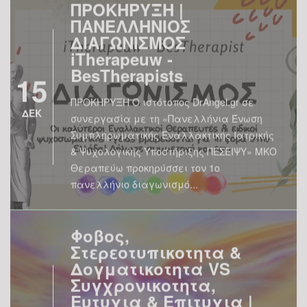
ΠΡΟΚΗΡΥΞΗ |
ΠΑΝΕΛΛΗΝΙΟΣ
ΔΙΑΓΩΝΙΣΜΟΣ
iTherapeuw -
BesTherapists
15
ΠΡΟΚΗΡΥΞΗ Ο ιστότοπος DrAngel.gr σε
ΔΕΚ
συνεργασία με τη «Πανελλήνια Ένωση
Συμπληρωματικής Εναλλακτικής Ιατρικής
& Ψυχολογικής Υποστήριξης ΠΕΣΕΙΨΥ» ΜΚΟ
Θεραπεύω προκηρύσσει τον 1ο
πανελλήνιο διαγωνισμό...
Φοβος,
Στερεοτυπικοτητα &
Δογματικοτητα VS
Συγχρονικοτητα,
Ευτυχια & Επιτυχια |