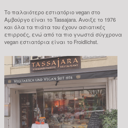
Το παλαιότερο εστιατόριο vegan στο
Αμβούργο είναι το Tassajara. Ανοιξε το 1976
Yoga: ένα trend που
και όλα τα πιάτα του έχουν ασιατικές
γίνεται must
επιρροές, ενώ από τα πιο γνωστά σύγχρονα
vegan εστιατόρια είναι το Froidlichst.
28
Εάν κάποιος προσεγγίζει τη γιόγκα απλά
σαν μόδα, που κάποια στιγμή θα φθίνει,
θα πρέπει μάλλον να αναθεωρήσει. Σε
ΙΑΝ
μία εποχή που χαρακτηρίζεται από
ταχύτατους ρυθμούς, άγχος και
φαινόμενα κατάθλιψης,...
Γίνε Ευτυχισμένος το
2019!
09
Η ευτυχία δεν είναι τύχη αλλά επιλογή.
Οι επιλογές μας οπότε καθορίζουν το αν